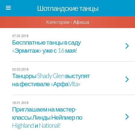
Шотландские танцы
Категории ›
Афиша
07.05.2018
Бесплатные танцы в саду
«Эрмитаж» уже с 16 мая!
02.03.2018
Танцоры Shady Glen выступят
на фестивале «АрфаVita»
18.01.2018
Приглашаем на мастер-
классы Линды Нейпиер по
Highland и National!