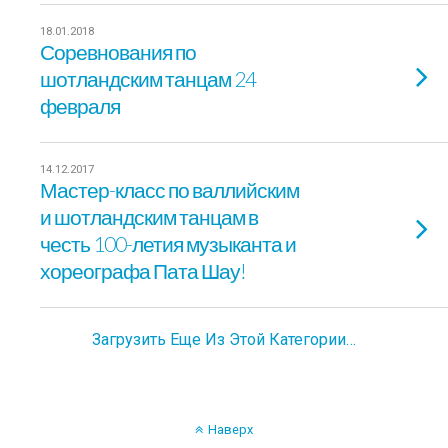
18.01.2018
Соревнования по
шотландским танцам 24
февраля
14.12.2017
Мастер-класс по валлийским
и шотландским танцам в
честь 100-летия музыканта и
хореографа Пата Шау!
Загрузить Еще Из Этой Категории…
Наверх