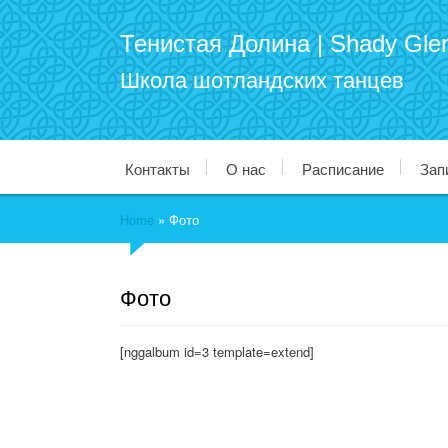
Тенистая Долина | Shady Gle
Школа шотландских танцев
Контакты
О нас
Расписание
Зап
Home
»
Фото
Фото
[nggalbum id=3 template=extend]