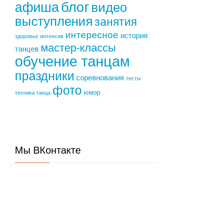
блог
афиша
видео
выступления
занятия
интересное
история
здоровье
интенсив
мастер-классы
танцев
обучение танцам
праздники
соревнования
тесты
фото
юмор
техника танца
Мы ВКонтакте