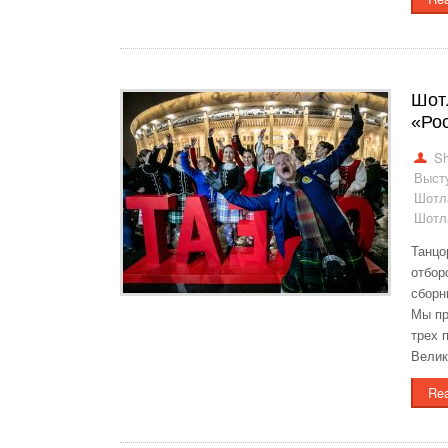
Шот
«Ро
Sh
Выст
Шотла
Шотла
Танцо
отбор
сборн
Мы пр
трех 
Велик
Re