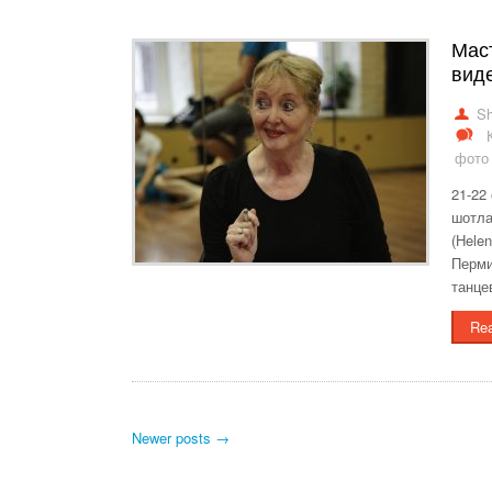
Маст
вид
Sh
фото 
21-22
шотла
(Hele
Перми
танце
Re
Newer posts →