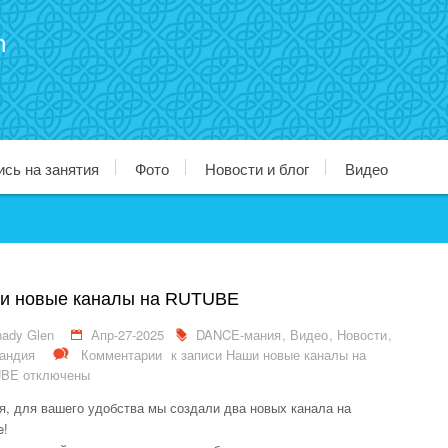
n
ись на занятия
Фото
Новости и блог
Видео
и новые каналы на RUTUBE
ady Glen
Апр-27-2025
DANCE-мания
,
Видео
,
Новости
,
андия
Комментарии
к записи Наши новые каналы на
UBE
отключены
я, для вашего удобства мы создали два новых канала на
e!