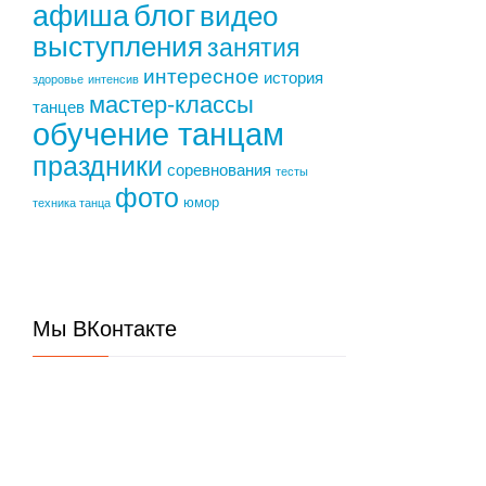
блог
афиша
видео
выступления
занятия
интересное
история
здоровье
интенсив
мастер-классы
танцев
обучение танцам
праздники
соревнования
тесты
фото
юмор
техника танца
Мы ВКонтакте