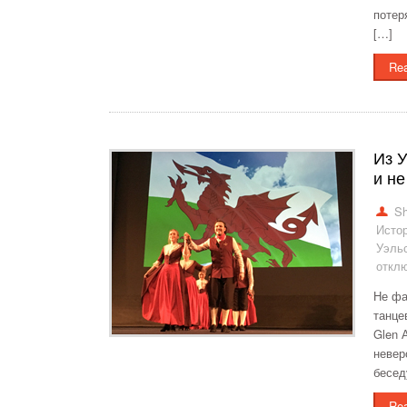
потер
[…]
Re
Из У
и не
Sh
Истор
Уэльс
откл
Не фа
танце
Glen 
невер
бесед
Re