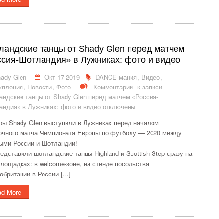
ландские танцы от Shady Glen перед матчем
ссия-Шотландия» в Лужниках: фото и видео
ady Glen
Окт-17-2019
DANCE-мания
,
Видео
,
упления
,
Новости
,
Фото
Комментарии
к записи
ндские танцы от Shady Glen перед матчем «Россия-
ндия» в Лужниках: фото и видео
отключены
ры Shady Glen выступили в Лужниках перед началом
очного матча Чемпионата Европы по футболу — 2020 между
ыми России и Шотландии!
едставили шотландские танцы Highland и Scottish Step сразу на
площадках: в welcome-зоне, на стенде посольства
обритании в России […]
ad More