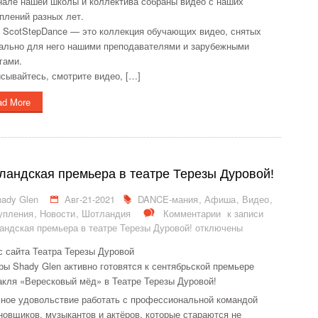
нале нашей школы и коллектива собраны видео с наших
плений разных лет.
 ScotStepDance — это коллекция обучающих видео, снятых
ально для него нашими преподавателями и зарубежными
гами.
сывайтесь, смотрите видео, […]
ad More
ландская премьера в театре Терезы Дуровой!
ady Glen
Авг-21-2021
DANCE-мания
,
Афиша
,
Видео
,
упления
,
Новости
,
Шотландия
Комментарии
к записи
ндская премьера в театре Терезы Дуровой!
отключены
с сайта Театра Терезы Дуровой
ры Shady Glen активно готовятся к сентябрьской премьере
акля «Вересковый мёд» в Театре Терезы Дуровой!
ное удовольствие работать с профессиональной командой
новщиков, музыкантов и актёров, которые стараются не