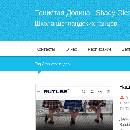
Тенистая Долина | Shady Gle
Школа шотландских танцев
Контакты
О нас
Расписание
Зап
Tag Archives: видео
Наш
Sh
Шотл
RUT
Друзь
Rutub