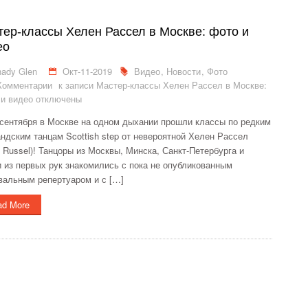
ер-классы Хелен Рассел в Москве: фото и
ео
ady Glen
Окт-11-2019
Видео
,
Новости
,
Фото
Комментарии
к записи Мастер-классы Хелен Рассел в Москве:
и видео
отключены
 сентября в Москве на одном дыхании прошли классы по редким
ндским танцам Scottish step от невероятной Хелен Рассел
n Russel)! Танцоры из Москвы, Минска, Санкт-Петербурга и
 из первых рук знакомились с пока не опубликованным
вальным репертуаром и с […]
ad More