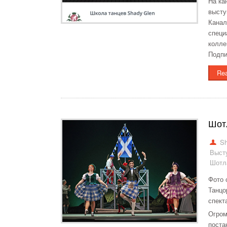
На ка
высту
Канал
специ
колле
Подпи
Re
Шот
Sh
Выст
Шотла
Фото 
Танцо
спект
Огром
поста