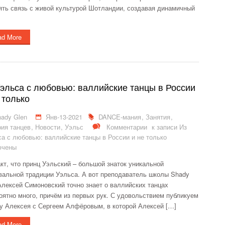
ять связь с живой культурой Шотландии, создавая динамичный
ad More
эльса с любовью: валлийские танцы в России
 только
ady Glen
Янв-13-2021
DANCE-мания
,
Занятия
,
ия танцев
,
Новости
,
Уэльс
Комментарии
к записи Из
а с любовью: валлийские танцы в России и не только
ючены
кт, что принц Уэльский – большой знаток уникальной
вальной традиции Уэльса. А вот преподаватель школы Shady
Алексей Симоновский точно знает о валлийских танцах
оятно много, причём из первых рук. С удовольствием публикуем
у Алексея с Сергеем Алфёровым, в которой Алексей […]
ad More