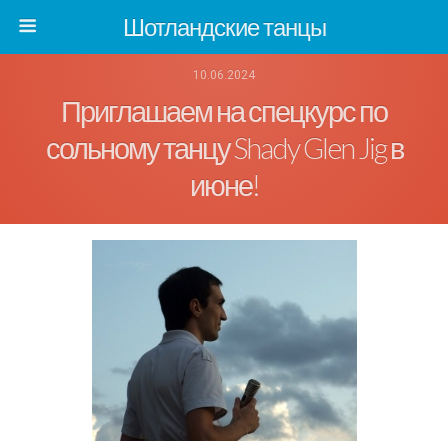
Шотландские танцы
10.06.2024
Приглашаем на спецкурс по
сольному танцу Shady Glen Jig в
июне!