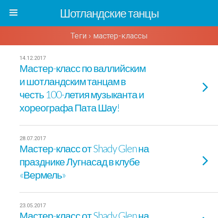
Шотландские танцы
Теги › мастер-классы
14.12.2017
Мастер-класс по валлийским
и шотландским танцам в
честь 100-летия музыканта и
хореографа Пата Шау!
28.07.2017
Мастер-класс от Shady Glen на
празднике Лугнасад в клубе
«Вермель»
23.05.2017
Мастер-класс от Shady Glen на