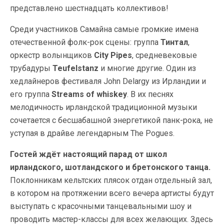
представлено шестнадцать коллективов!
Среди участников Самайна самые громкие имена
отечественной фолк-рок сцены: группа
Тинтал
,
оркестр волынщиков
City Pipes
, средневековые
трубадуры
Teufelstanz
и многие другие. Один из
хедлайнеров фестиваля John Delargy из Ирландии и
его группа
Streams of whiskey
. В их песнях
мелодичность ирландской традиционной музыки
сочетается с бесшабашной энергетикой панк-рока, не
уступая в драйве легендарным The Pogues.
Гостей ждёт настоящий парад от школ
ирландского, шотландского и бретонского танца.
Поклонникам кельтских плясок отдан отдельный зал,
в котором на протяжении всего вечера артисты будут
выступать с красочными танцевальными шоу и
проводить мастер-классы для всех желающих. Здесь