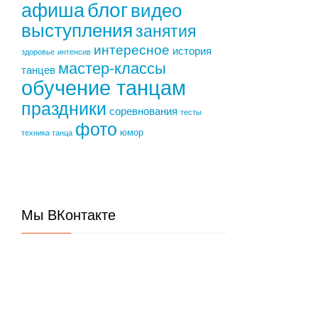
блог
афиша
видео
выступления
занятия
интересное
история
здоровье
интенсив
мастер-классы
танцев
обучение танцам
праздники
соревнования
тесты
фото
юмор
техника танца
Мы ВКонтакте