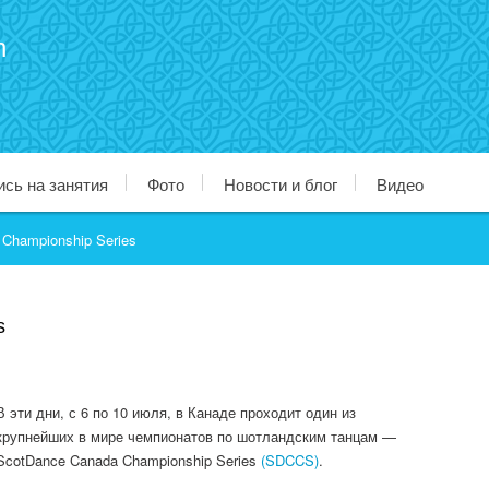
n
ись на занятия
Фото
Новости и блог
Видео
Championship Series
s
В эти дни, с 6 по 10 июля, в Канаде проходит один из
крупнейших в мире чемпионатов по шотландским танцам —
ScotDance Canada Championship Series
(SDCCS)
.