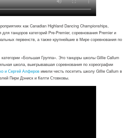
оприятиях как Canadian Highland Dancing Championships,
для танцоров категорий Pre-Premier, соревнования Premier и
ециальных первенств, а также крупнейшие в Мире соревнования по
категории «Большая Группа». Это танцоры школы Gillie Callum
сильная школа, выигрывавшая соревнования по хореографии
ко и Сергей Алферов
имели честь посетить школу Gillie Callum в
телей Пири Дэниск и Келти Стовковы.