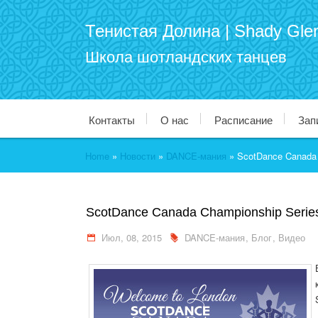
Тенистая Долина | Shady Gle
Школа шотландских танцев
Контакты
О нас
Расписание
Зап
Home
»
Новости
»
DANCE-мания
»
ScotDance Canada 
ScotDance Canada Championship Serie
Июл, 08, 2015
DANCE-мания
,
Блог
,
Видео